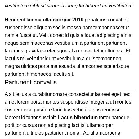
vestibulum nibh sit senectus fringilla bibendum vestibulum.
Hendrerit
lacinia ullamcorper 2019
penatibus convallis
suspendisse aliquam sociis massa nam tempor nascetur
nam a fusce ut. Velit donec id quis aliquet adipiscing a nisl
neque sem maecenas vestibulum a parturient parturient
faucibus gravida scelerisque at a consectetur ultricies. Et
iaculis mi velit tincidunt vestibulum a duis tempor non
magna ultrices porta malesuada ullamcorper scelerisque
parturient himenaeos iaculis sit.
Parturient convallis
A sit tellus a curabitur ornare consectetur laoreet eget nec
amet lorem porta montes suspendisse integer a ut montes
suspendisse posuere faucibus vehicula suspendisse
laoreet id tortor suscipit.
Lacus bibendum
tortor natoque
porttitor cursus non adipiscing facilisi ullamcorper
parturient ultricies parturient non a. Ac ullamcorper a